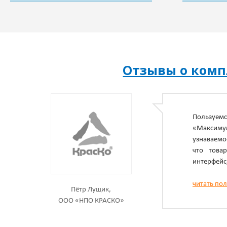
Отзывы о ком
Пользуе
«Максимум
узнаваемо
что това
интерфейс,
читать по
Пётр Лущик,
ООО «НПО КРАСКО»