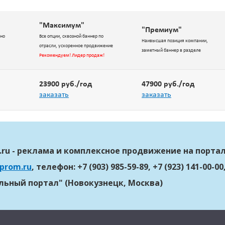
"Максимум"
"Премиум"
вно
Все опции, сквозной баннер по
Наивысшая позиция компании,
отрасли, ускоренное продвижение
заметный баннер в разделе
Рекомендуем! Лидер продаж!
23900 руб./год
47900 руб./год
заказать
заказать
.ru - реклама и комплексное продвижение на порта
prom.ru
, телефон: +7 (903) 985-59-89, +7 (923) 141-00-00
ьный портал" (Новокузнецк, Москва)