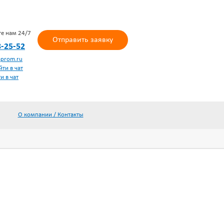
те нам 24/7
Отправить заявку
8-25-52
prom.ru
йти в чат
и в чат
О компании / Контакты